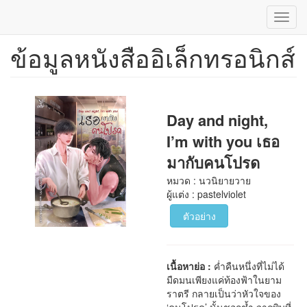
Toggl
navig
ข้อมูลหนังสืออิเล็กทรอนิกส์
ข้าม
ไป
ยัง
เนื้อหา
หลัก
Day and night,
I’m with you เธอ
มากับคนโปรด
หมวด : นวนิยายวาย
ผู้แต่ง : pastelviolet
ตัวอย่าง
เนื้อหาย่อ :
ค่ำคืนหนึ่งที่ไม่ได้
มืดมนเพียงแค่ท้องฟ้าในยาม
ราตรี กลายเป็นว่าหัวใจของ