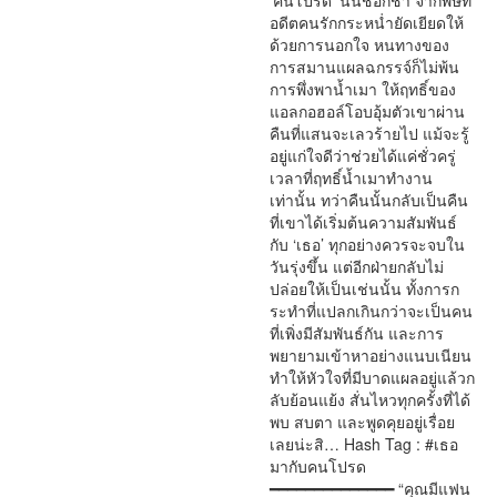
‘คนโปรด’ นั้นชอกช้ำ จากพิษที่
อดีตคนรักกระหน่ำยัดเยียดให้
ด้วยการนอกใจ หนทางของ
การสมานแผลฉกรรจ์ก็ไม่พ้น
การพึ่งพาน้ำเมา ให้ฤทธิ์ของ
แอลกอฮอล์โอบอุ้มตัวเขาผ่าน
คืนที่แสนจะเลวร้ายไป แม้จะรู้
อยู่แก่ใจดีว่าช่วยได้แค่ชั่วครู่
เวลาที่ฤทธิ์น้ำเมาทำงาน
เท่านั้น ทว่าคืนนั้นกลับเป็นคืน
ที่เขาได้เริ่มต้นความสัมพันธ์
กับ ‘เธอ’ ทุกอย่างควรจะจบใน
วันรุ่งขึ้น แต่อีกฝ่ายกลับไม่
ปล่อยให้เป็นเช่นนั้น ทั้งการก
ระทำที่แปลกเกินกว่าจะเป็นคน
ที่เพิ่งมีสัมพันธ์กัน และการ
พยายามเข้าหาอย่างแนบเนียน
ทำให้หัวใจที่มีบาดแผลอยู่แล้วก
ลับย้อนแย้ง สั่นไหวทุกครั้งที่ได้
พบ สบตา และพูดคุยอยู่เรื่อย
เลยน่ะสิ… Hash Tag : #เธอ
มากับคนโปรด
━━━━━━━━━━━━━━ “คุณมีแฟน