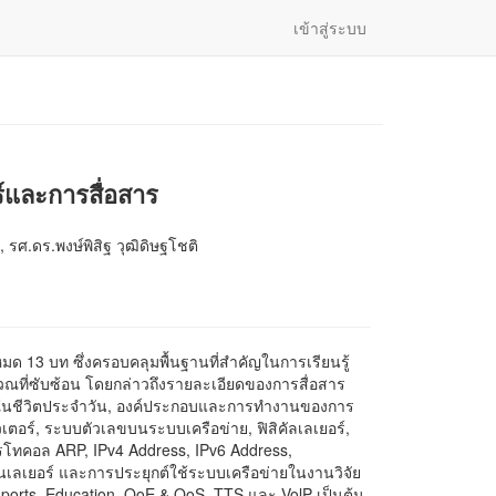
เข้าสู่ระบบ
์และการสื่อสาร
, รศ.ดร.พงษ์พิสิฐ วุฒิดิษฐโชติ
งหมด 13 บท ซึ่งครอบคลุมพื้นฐานที่สำคัญในการเรียนรู้
วณที่ซับซ้อน โดยกล่าวถึงรายละเอียดของการสื่อสาร
ร์ในชีวิตประจำวัน, องค์ประกอบและการทำงานของการ
เตอร์, ระบบตัวเลขบนระบบเครือข่าย, ฟิสิคัลเลเยอร์,
 โพรโทคอล ARP, IPv4 Address, IPv6 Address,
นเลเยอร์ และการประยุกต์ใช้ระบบเครือข่ายในงานวิจัย
Esports, Education, QoE & QoS, TTS และ VolP เป็นต้น