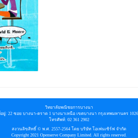
วิทยาลัยพณิชยการบางนา
ี่อยู่: 22 ซอย บางนา-ตราด 1 บางนาเหนือ เขตบางนา กรุงเทพมหานคร 102
โทรศัพท์: 02 361 2902
สงวนลิขสิทธิ์ © พ.ศ. 2557-2564 โดย บริษัท โอเพ่นเซิร์ฟ จำกัด
Copyright 2021 Openserve Company Limited. All rights reserved.