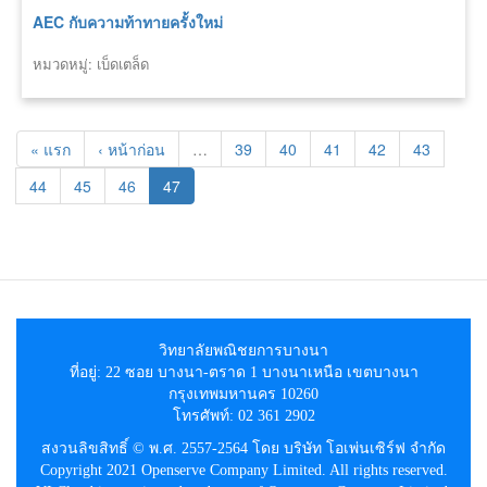
AEC กับความท้าทายครั้งใหม่
หมวดหมู่: เบ็ดเตล็ด
« แรก
‹ หน้าก่อน
…
39
40
41
42
43
44
45
46
47
วิทยาลัยพณิชยการบางนา
ที่อยู่: 22 ซอย บางนา-ตราด 1 บางนาเหนือ เขตบางนา
กรุงเทพมหานคร 10260
โทรศัพท์: 02 361 2902
สงวนลิขสิทธิ์ © พ.ศ. 2557-2564 โดย บริษัท โอเพ่นเซิร์ฟ จำกัด
Copyright 2021 Openserve Company Limited. All rights reserved.