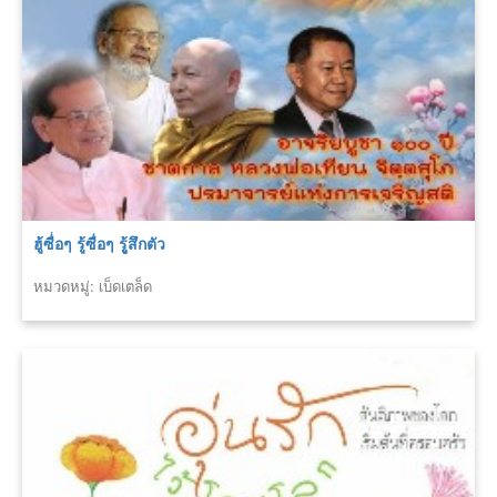
ฮู้ซื่่อๆ รู้ซื่อๆ รูู้สึกตัว
หมวดหมู่: เบ็ดเตล็ด