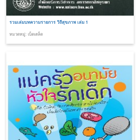
รวมเล่มบทความรายการ วิถีสุขภาพ เล่ม 1
หมวดหมู่: เบ็ดเตล็ด