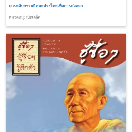
ยกระดับการผลิดมะม่วงไทยเพื่อการส่งออก
หมวดหมู่: เบ็ดเตล็ด