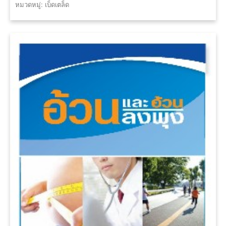
หมวดหมู่: เบ็ดเตล็ด