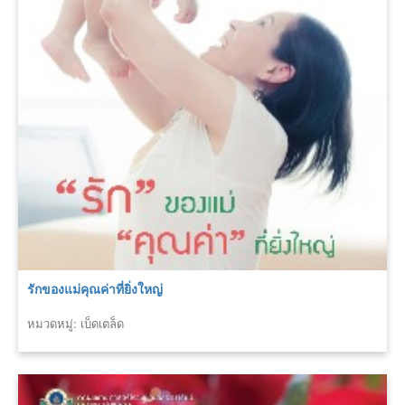
รักของแม่คุณค่าที่ยิ่งใหญ่
หมวดหมู่: เบ็ดเตล็ด