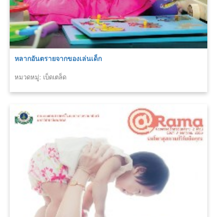
หลากอันตรายจากของเล่นเด็ก
หมวดหมู่: เบ็ดเตล็ด