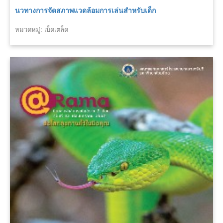
นวทางการจัดสภาพแวดล้อมการเล่นสำหรับเด็ก
หมวดหมู่: เบ็ดเตล็ด