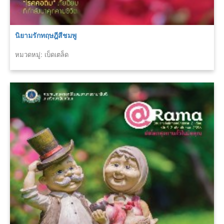
นิยามรักทฤษฎีสีชมพู
หมวดหมู่: เบ็ดเตล็ด