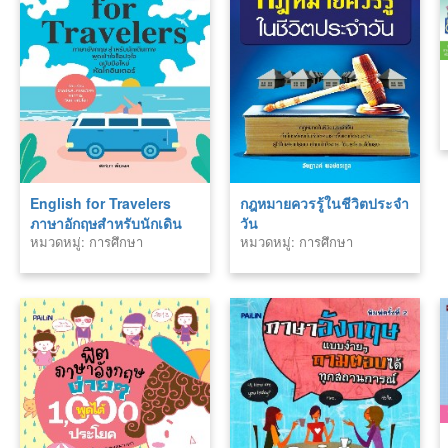
English for Travelers
กฎหมายควรรู้ในชีวิตประจำ
ภาษาอักฤษสำหรับนักเดิน
วัน
หมวดหมู่: การศึกษา
หมวดหมู่: การศึกษา
ทางฯ